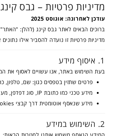
מדיניות פרטיות – גבס קינג
עודכן לאחרונה: אוגוסט 2025
ברוכים הבאים לאתר גבס קינג (להלן: "האתר"
מדיניות פרטיות זו נועדה להסביר אילו נתונים 
1. איסוף מידע
בעת השימוש באתר, אנו עשויים לאסוף את המ
פרטים שתזין בטפסים כגון: שם, טלפון, כת
מידע טכני כמו כתובת IP, סוג דפדפן, מערכת הפעלה, זמני גישה ודפים שנצפו.
מידע שנאסף אוטומטית דרך קבצי cookies וכלי מעקב אחרים (כגון Google Analytics, Meta Pixel ועוד).
2. השימוש במידע
המידע הנאסף משמש אותנו למטרות הבאות: