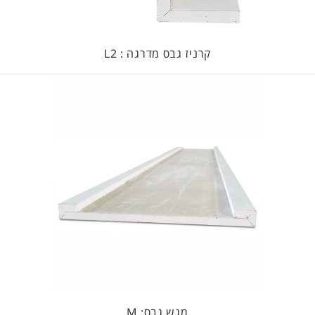
קרניז גבס מדרגה : L2
מגש גבס: M