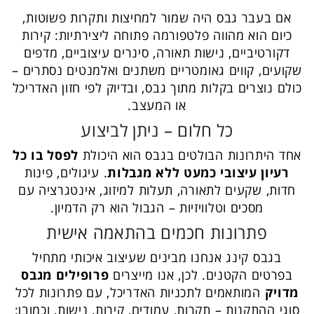
אם בעבר גבס היה שמור למחיצות ותקרות פשוטות,
כיום הוא מהווה פלטפורמה פתוחה ליצירתיות: קירות
דקורטיביים, נישות תאורה, סינרים עיצוביים, מדפים
שקועים, קווים גאומטריים משתנים ואלמנטים נסתרים –
כולם נוצרים בקלות מתוך גבס, ובדיוק לפי חזון האדריכל
או המעצב.
כל חלום – ניתן לביצוע
אחד היתרונות הבולטים בגבס הוא היכולת
לפסל בו כל
רעיון עיצובי כמעט ללא מגבלות
. עיגולים, פינות
חדות, שקעים לתאורה, תעלות למיזוג, אינטגרציה עם
מסכים וטלוויזיות – הגבול הוא רק הדמיון.
פתרונות חכמים בהתאמה אישית
בגבס קינג אנחנו מבינים שעיצוב איכותי מתחיל
בפרטים הקטנים. לכן, אנו מייצרים
פרופילים מגבס
מדויק
המותאמים לתכניות האדריכל, עם פתרונות לכל
סוגי ההתקנות – תקרות, עמודים, קירות, נישות, וכמובן: