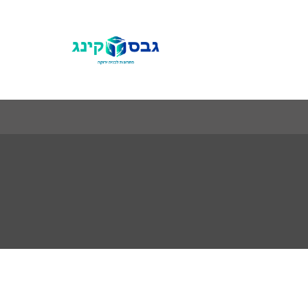
פתרונות
לבניה
ירוקה
(3840
x
2160
px)
(1).png